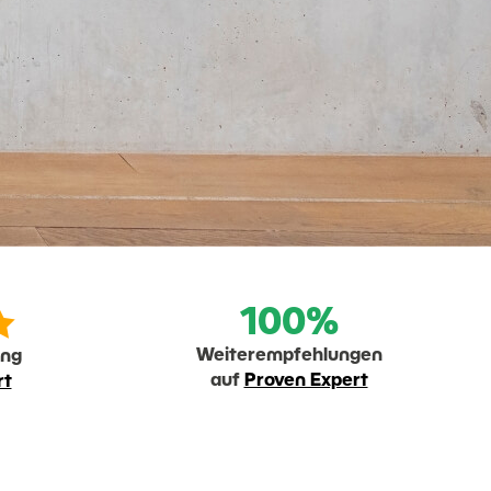

100%
Weiterempfehlungen
ung
auf
Proven Expert
rt