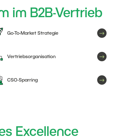
m im B2B-Vertrieb
$
Go-To-Market Strategie
$
Vertriebsorganisation
$
CSO-Sparring
es Excellence