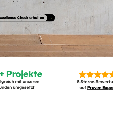
xcellence Check erhalten




+ Projekte
lgreich mit unseren
5 Sterne-Bewert
unden umgesetzt
auf
Proven Expe