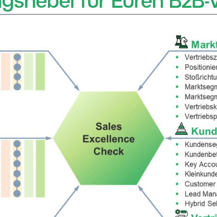
gshebel für Euren B2B-V