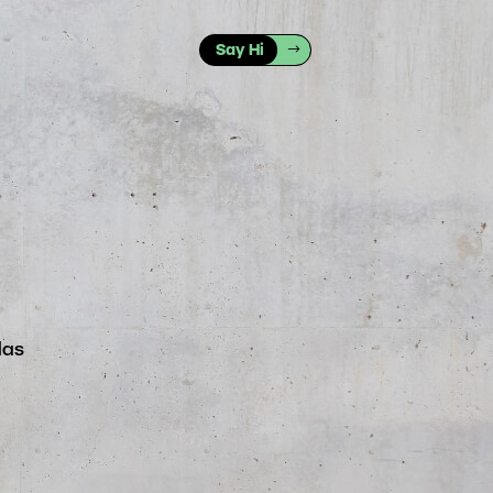
Say Hi
Change-
Management
das
CSO-
Sparring