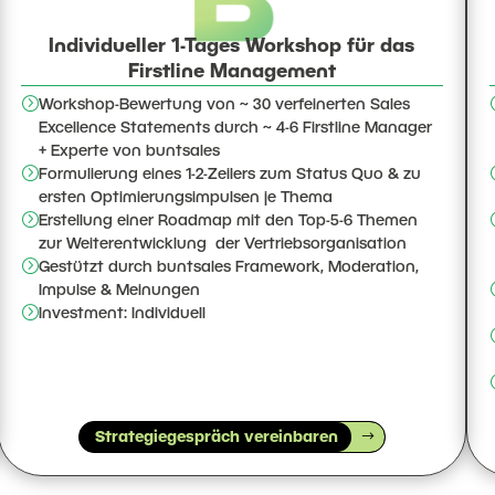
Individueller 1-Tages Workshop für das
Firstline Management
=
Workshop-Bewertung von ~ 30 verfeinerten Sales
Excellence Statements durch ~ 4-6 Firstline Manager
+ Experte von buntsales
=
Formulierung eines 1-2-Zeilers zum Status Quo & zu
ersten Optimierungsimpulsen je Thema
=
Erstellung einer Roadmap mit den Top-5-6 Themen
zur Weiterentwicklung der Vertriebsorganisation
=
Gestützt durch buntsales Framework, Moderation,
Impulse & Meinungen
=
Investment: Individuell
Strategiegespräch vereinbaren