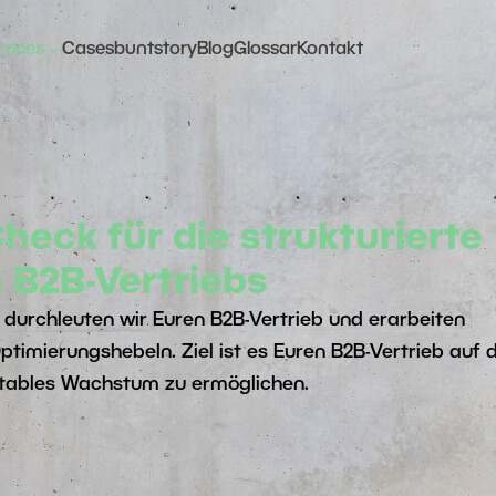
3
rvices
Cases
buntstory
Blog
Glossar
Kontakt
Sales
Markt- &
Excellence
Vertriebsstrategie
Check
Go-To-Market Strategie
heck für die strukturierte
Kundensegmentstrategien
 B2B-Vertriebs
 durchleuten wir Euren B2B-Vertrieb und erarbeiten
Vertriebsprozesse
imierungshebeln. Ziel ist es Euren B2B-Vertrieb auf 
fitables Wachstum zu ermöglichen.
Vertriebsorganisation
Vertriebssteuerung