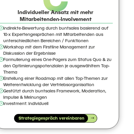
Individueller Ansatz mit mehr
Mitarbeitenden-Involvement
=
Indirekte-Bewertung durch buntsales basierend auf
10-x Expertengesprächen mit Mitarbeitenden aus
unterschiedlichen Bereichen / Funktionen
=
Workshop mit dem Firstline Management zur
Diskussion der Ergebnisse
=
Formulierung eines One-Pagers zum Status Quo & zu
den Optimierungspotenzialen je ausgewähltem Top-
Thema
=
Erstellung einer Roadmap mit allen Top-Themen zur
Weiterentwicklung der Vertriebsorganisation
=
Gestützt durch buntsales Framework, Moderation,
Impulse & Meinungen
=
Investment: Individuell
Strategiegespräch vereinbaren