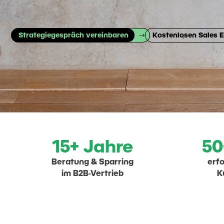
Strategiegespräch vereinbaren
Kostenlosen Sales E
15+ Jahre
50
Beratung & Sparring
erfo
im B2B-Vertrieb
K