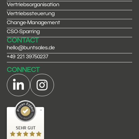
Vertriebsorganisation
Vertriebssteuerung
Change-Management
CSO-Sparring
CONTACT
hello@buntsales.de
+49 221 39750237
CONNECT


Kundenbewertungen und Erfahrungen zu
buntsales | Vertriebsberatung für den Mittelstand
SEHR GUT
+