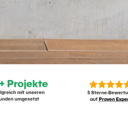




+ Projekte
lgreich mit unseren
5 Sterne-Bewert
unden umgesetzt
auf
Proven Expe