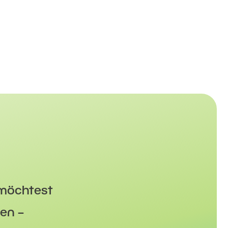
 möchtest
en –