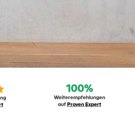

100%
Weiterempfehlungen
ung
auf
Proven Expert
rt