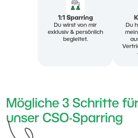
1:1 Sparring
Du wirst von mir
Du h
exklusiv & persönlich
mei
begleitet.
au
Vertr
Mögliche 3 Schritte fü
unser CSO-Sparring