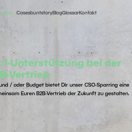
3
rvices
Cases
buntstory
Blog
Glossar
Kontakt
Sales
Markt- &
Excellence
Vertriebsstrategie
Check
Go-To-Market Strategie
:1-Unterstützung bei der
Kundensegmentstrategien
B-Vertrieb
nd / oder Budget bietet Dir unser CSO-Sparring eine
Vertriebsprozesse
insam Euren B2B-Vertrieb der Zukunft zu gestalten.
Vertriebsorganisation
Vertriebssteuerung