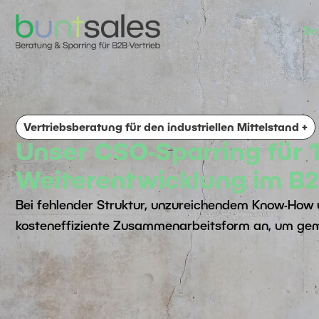
Se
Vertriebsberatung für den industriellen Mittelstand +
Unser CSO-Sparring für 1
Weiterentwicklung im B2
Bei fehlender Struktur, unzureichendem Know-How u
kosteneffiziente Zusammenarbeitsform an, um geme