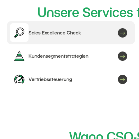
Unsere Services 
$
Sales Excellence Check
$
Kundensegmentstrategien
$
Vertriebssteuerung
Wann CSO-Sp