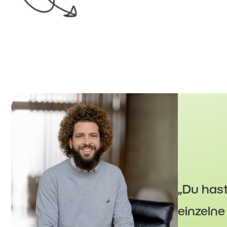
„Du has
einzeln