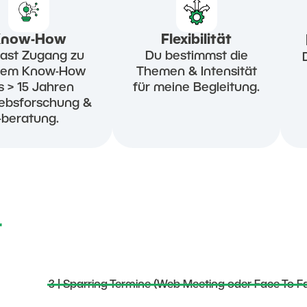
Know-How
Flexibilität
ast Zugang zu
Du bestimmst die
nem Know-How
Themen & Intensität
s > 15 Jahren
für meine Begleitung.
iebsforschung &
-beratung.
r
3 | Sparring-Termine (Web Meeting oder Face-To-F
2 | Einigung auf groben Unterstützungsumfang
1 | Kostenloses Strategiegespräch