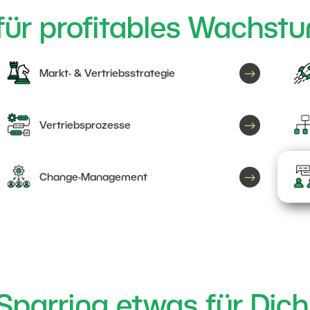
für profitables Wachstu
$
Markt- & Vertriebsstrategie
$
Vertriebsprozesse
$
Change-Management
arring etwas für Dich