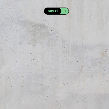
Say Hi
Change-
Management
CSO-
Sparring