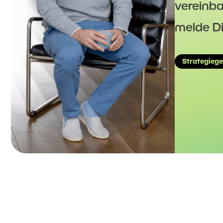
vereinba
melde Di
Strategieg