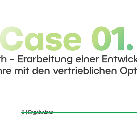
h – Erarbeitung einer Entwic
re mit den vertrieblichen O
3 | Ergebnisse
2 | Vorgehensweise & Timing
1 | Ausgangslage & Zielsetzung