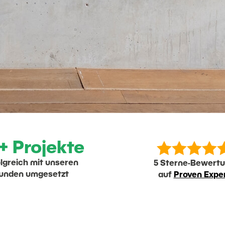




+ Projekte
lgreich mit unseren
5 Sterne-Bewert
unden umgesetzt
auf
Proven Expe