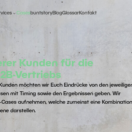
3
rvices
Cases
buntstory
Blog
Glossar
Kontakt
Sales
Markt- &
Excellence
Vertriebsstrategie
Check
Go-To-Market Strategie
rer Kunden für die
Kundensegmentstrategien
2B-Vertriebs
Kunden möchten wir Euch Eindrücke von den jeweilige
Vertriebsprozesse
sen mit Timing sowie den Ergebnissen geben. Wir
op-Cases aufnehmen, welche zumeinst eine Kombinatio
Vertriebsorganisation
ene darstellen.
Vertriebssteuerung