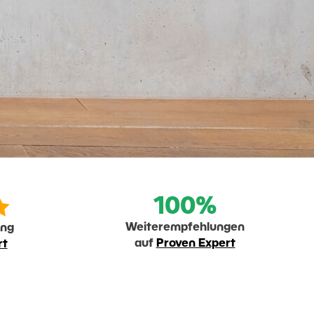

100%
Weiterempfehlungen
ung
auf
Proven Expert
rt