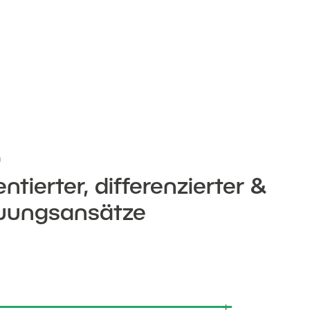
tierter, differenzierter &
euungsansätze