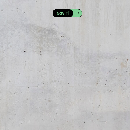
Say Hi
Change-
Management
n
n
CSO-
Sparring