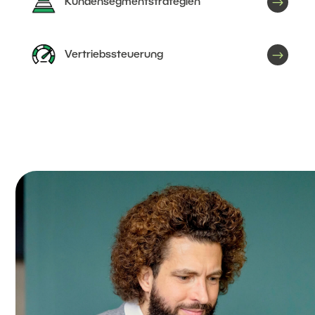
$
Kundensegmentstrategien
$
Vertriebssteuerung